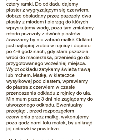
cztery ramki. Do odkładu dajemy
plaster z wygryzającym się czerwiem,
dobrze obsiadany przez pszczoły, dwa
plastry z miodem i pierzgą do których
wpryskujemy wodę, poza tym zmiatamy
młode pszczoły z dwóch plastrów
/uważamy by nie zabrać matki/. Odkład
jest najlepiej zrobić w rojnicy i dopiero
po 4-6 godzinach, gdy stara pszczoła
wróci do macierzaka, przenieść go do
przygotowanego wcześniej miejsca.
Wylot odkładu zatykamy świeżą trawą
lub mchem. Matkę, w klateczce
wysyłkowej pod ciastem, wprawiamy
do plastra z czerwiem w czasie
przenoszenia odkładu z rojnicy do ula.
Minimum przez 3 dni nie zaglądamy do
utworzonego odkładu. Ewentualny
przegląd , przed rozpoczęciem
czerwienia przez matkę, wykonujemy
poza godzinami lotu matek, by uniknąć
jej ucieczki w powietrze.