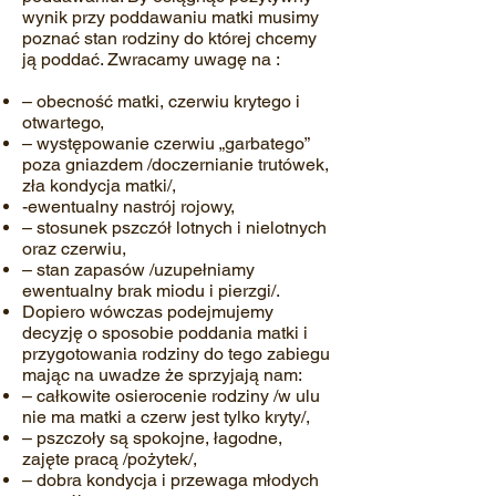
wynik przy poddawaniu matki musimy
poznać stan rodziny do której chcemy
ją poddać. Zwracamy uwagę na :
– obecność matki, czerwiu krytego i
otwartego,
– występowanie czerwiu „garbatego”
poza gniazdem /doczernianie trutówek,
zła kondycja matki/,
-ewentualny nastrój rojowy,
– stosunek pszczół lotnych i nielotnych
oraz czerwiu,
– stan zapasów /uzupełniamy
ewentualny brak miodu i pierzgi/.
Dopiero wówczas podejmujemy
decyzję o sposobie poddania matki i
przygotowania rodziny do tego zabiegu
mając na uwadze że sprzyjają nam:
– całkowite osierocenie rodziny /w ulu
nie ma matki a czerw jest tylko kryty/,
– pszczoły są spokojne, łagodne,
zajęte pracą /pożytek/,
– dobra kondycja i przewaga młodych