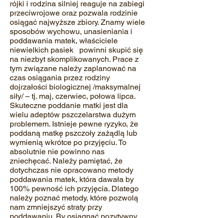
rójki i rodzina silniej reaguje na zabiegi
przeciwrojowe oraz pozwala rodzinie
osiągać najwyższe zbiory. Znamy wiele
sposobów wychowu, unasieniania i
poddawania matek, właściciele
niewielkich pasiek powinni skupić się
na niezbyt skomplikowanych. Prace z
tym związane należy zaplanować na
czas osiągania przez rodziny
dojrzałości biologicznej /maksymalnej
siły/ – tj. maj, czerwiec, połowa lipca.
Skuteczne poddanie matki jest dla
wielu adeptów pszczelarstwa dużym
problemem. Istnieje pewne ryzyko, że
poddaną matkę pszczoły zażądlą lub
wymienią wkrótce po przyjęciu. To
absolutnie nie powinno nas
zniechęcać. Należy pamiętać, że
dotychczas nie opracowano metody
poddawania matek, która dawała by
100% pewność ich przyjęcia. Dlatego
należy poznać metody, które pozwolą
nam zmniejszyć straty przy
poddawaniu. By osiągnąć pozytywny