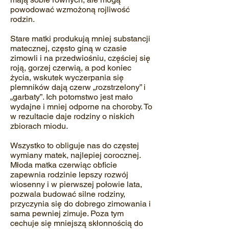
powodować wzmożoną rojliwość
rodzin.
Stare matki produkują mniej substancji
matecznej, często giną w czasie
zimowli i na przedwiośniu, częściej się
roją, gorzej czerwią, a pod koniec
życia, wskutek wyczerpania się
plemników dają czerw „rozstrzelony” i
„garbaty”. Ich potomstwo jest mało
wydajne i mniej odporne na choroby. To
w rezultacie daje rodziny o niskich
zbiorach miodu.
Wszystko to obliguje nas do częstej
wymiany matek, najlepiej corocznej.
Młoda matka czerwiąc obficie
zapewnia rodzinie lepszy rozwój
wiosenny i w pierwszej połowie lata,
pozwala budować silne rodziny,
przyczynia się do dobrego zimowania i
sama pewniej zimuje. Poza tym
cechuje się mniejszą skłonnością do