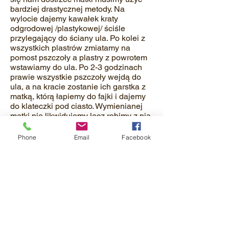
bardziej drastycznej metody. Na
wylocie dajemy kawałek kraty
odgrodowej /plastykowej/ ściśle
przylegający do ściany ula. Po kolei z
wszystkich plastrów zmiatamy na
pomost pszczoły a plastry z powrotem
wstawiamy do ula. Po 2-3 godzinach
prawie wszystkie pszczoły wejdą do
ula, a na kracie zostanie ich garstka z
matką, którą łapiemy do fajki i dajemy
do klateczki pod ciasto. Wymienianej
matki nie likwidujemy lecz robimy z nią
mały, dwuramkowy odkładzik w
osobnym ulu. Później wykorzystamy z
Phone
Email
Facebook
niego pszczoły do zasilania słabszych
rodzin.
Następnego dnia wieczorem unosimy
na 1-2 cm przegrodę, aby spodem
mogły swobodnie przechodzić
pszczoły z obu części ula. Po 2 – 3
dniach usuwamy z ula przegrodę i
ustawiamy gniazdo połączonej rodziny