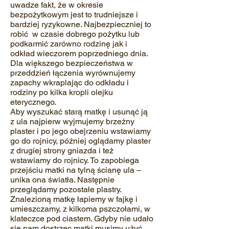
uwadze fakt, że w okresie
bezpożytkowym jest to trudniejsze i
bardziej ryzykowne. Najbezpieczniej to
robić w czasie dobrego pożytku lub
podkarmić zarówno rodzinę jak i
odkład wieczorem poprzedniego dnia.
Dla większego bezpieczeństwa w
przeddzień łączenia wyrównujemy
zapachy wkraplając do odkładu i
rodziny po kilka kropli olejku
eterycznego.
Aby wyszukać starą matkę i usunąć ją
z ula najpierw wyjmujemy brzeżny
plaster i po jego obejrzeniu wstawiamy
go do rojnicy, później oglądamy plaster
z drugiej strony gniazda i też
wstawiamy do rojnicy. To zapobiega
przejściu matki na tylną ścianę ula –
unika ona światła. Następnie
przeglądamy pozostałe plastry.
Znalezioną matkę łapiemy w fajkę i
umieszczamy, z kilkoma pszczołami, w
klateczce pod ciastem. Gdyby nie udało
się nam dostrzec matki musimy użyć