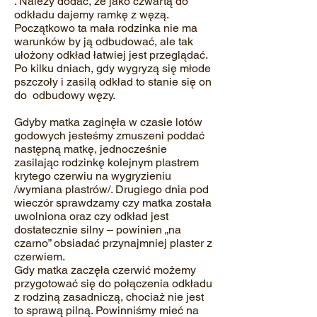
. Należy dodać, że jako czwartą do
odkładu dajemy ramkę z węzą.
Początkowo ta mała rodzinka nie ma
warunków by ją odbudować, ale tak
ułożony odkład łatwiej jest przeglądać.
Po kilku dniach, gdy wygryzą się młode
pszczoły i zasilą odkład to stanie się on
do odbudowy węzy.
Gdyby matka zaginęła w czasie lotów
godowych jesteśmy zmuszeni poddać
następną matkę, jednocześnie
zasilając rodzinkę kolejnym plastrem
krytego czerwiu na wygryzieniu
/wymiana plastrów/. Drugiego dnia pod
wieczór sprawdzamy czy matka została
uwolniona oraz czy odkład jest
dostatecznie silny – powinien „na
czarno” obsiadać przynajmniej plaster z
czerwiem.
Gdy matka zaczęła czerwić możemy
przygotować się do połączenia odkładu
z rodziną zasadniczą, chociaż nie jest
to sprawą pilną. Powinniśmy mieć na