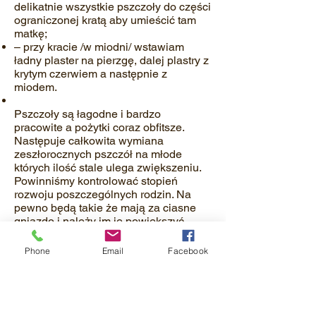
delikatnie wszystkie pszczoły do części
ograniczonej kratą aby umieścić tam
matkę;
– przy kracie /w miodni/ wstawiam
ładny plaster na pierzgę, dalej plastry z
krytym czerwiem a następnie z
miodem.
Pszczoły są łagodne i bardzo
pracowite a pożytki coraz obfitsze.
Następuje całkowita wymiana
zeszłorocznych pszczół na młode
których ilość stale ulega zwiększeniu.
Powinniśmy kontrolować stopień
rozwoju poszczególnych rodzin. Na
pewno będą takie że mają za ciasne
gniazdo i należy im je powiększyć,
pomocą w tej ocenie może być ramka
pracy. Rozpoczęcie w niej budowy
Phone
Email
Facebook
sygnalizuje nam czas na powiększenie
gniazda, co czynimy stopniowo. Gdy
rodzina obsiada ostatni plaster „na
czarno” poszerzamy gniazdo plastrami
przeczerwionymi oraz ramkami z węzą,