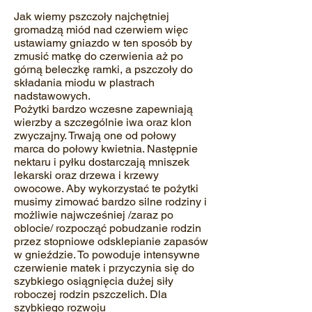
Jak wiemy pszczoły najchętniej
gromadzą miód nad czerwiem więc
ustawiamy gniazdo w ten sposób by
zmusić matkę do czerwienia aż po
górną beleczkę ramki, a pszczoły do
składania miodu w plastrach
nadstawowych.
Pożytki bardzo wczesne zapewniają
wierzby a szczególnie iwa oraz klon
zwyczajny. Trwają one od połowy
marca do połowy kwietnia. Następnie
nektaru i pyłku dostarczają mniszek
lekarski oraz drzewa i krzewy
owocowe. Aby wykorzystać te pożytki
musimy zimować bardzo silne rodziny i
możliwie najwcześniej /zaraz po
oblocie/ rozpocząć pobudzanie rodzin
przez stopniowe odsklepianie zapasów
w gnieździe. To powoduje intensywne
czerwienie matek i przyczynia się do
szybkiego osiągnięcia dużej siły
roboczej rodzin pszczelich. Dla
szybkiego rozwoju