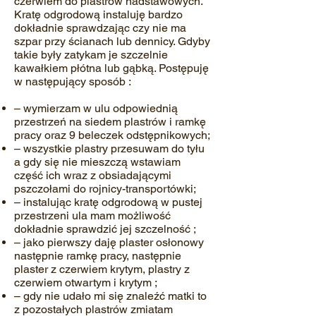
czerwiem do plastrów nadstawowych.
Kratę odgrodową instaluję bardzo
dokładnie sprawdzając czy nie ma
szpar przy ścianach lub dennicy. Gdyby
takie były zatykam je szczelnie
kawałkiem płótna lub gąbką. Postępuję
w następujący sposób :
– wymierzam w ulu odpowiednią
przestrzeń na siedem plastrów i ramkę
pracy oraz 9 beleczek odstępnikowych;
– wszystkie plastry przesuwam do tyłu
a gdy się nie mieszczą wstawiam
część ich wraz z obsiadającymi
pszczołami do rojnicy-transportówki;
– instalując kratę odgrodową w pustej
przestrzeni ula mam możliwość
dokładnie sprawdzić jej szczelność ;
– jako pierwszy daję plaster osłonowy
następnie ramkę pracy, następnie
plaster z czerwiem krytym, plastry z
czerwiem otwartym i krytym ;
– gdy nie udało mi się znaleźć matki to
z pozostałych plastrów zmiatam