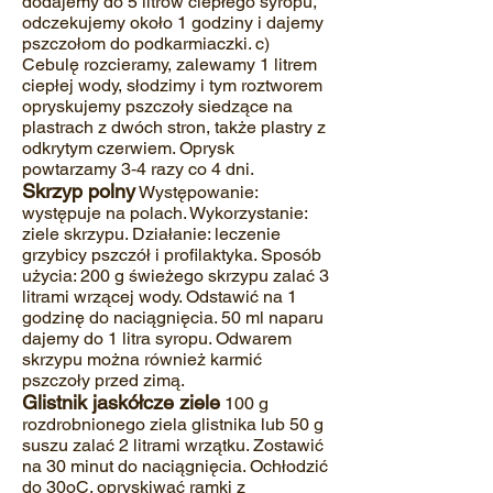
dodajemy do 5 litrów ciepłego syropu,
odczekujemy około 1 godziny i dajemy
pszczołom do podkarmiaczki. c)
Cebulę rozcieramy, zalewamy 1 litrem
ciepłej wody, słodzimy i tym roztworem
opryskujemy pszczoły siedzące na
plastrach z dwóch stron, także plastry z
odkrytym czerwiem. Oprysk
powtarzamy 3‐4 razy co 4 dni.
Skrzyp polny
Występowanie:
występuje na polach. Wykorzystanie:
ziele skrzypu. Działanie: leczenie
grzybicy pszczół i profilaktyka. Sposób
użycia: 200 g świeżego skrzypu zalać 3
litrami wrzącej wody. Odstawić na 1
godzinę do naciągnięcia. 50 ml naparu
dajemy do 1 litra syropu. Odwarem
skrzypu można również karmić
pszczoły przed zimą.
Glistnik jaskółcze ziele
100 g
rozdrobnionego ziela glistnika lub 50 g
suszu zalać 2 litrami wrzątku. Zostawić
na 30 minut do naciągnięcia. Ochłodzić
do 30oC. opryskiwać ramki z