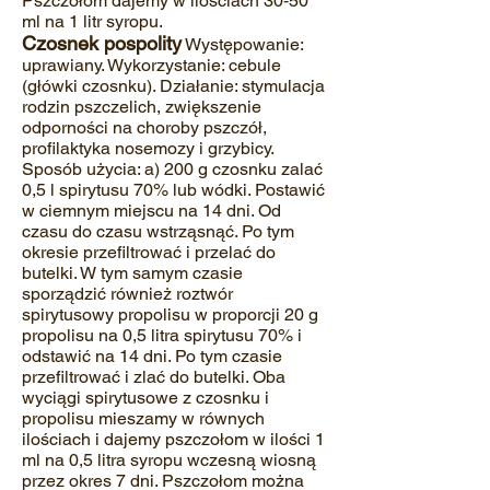
Pszczołom dajemy w ilościach 30‐50
ml na 1 litr syropu.
Czosnek pospolity
Występowanie:
uprawiany. Wykorzystanie: cebule
(główki czosnku). Działanie: stymulacja
rodzin pszczelich, zwiększenie
odporności na choroby pszczół,
profilaktyka nosemozy i grzybicy.
Sposób użycia: a) 200 g czosnku zalać
0,5 l spirytusu 70% lub wódki. Postawić
w ciemnym miejscu na 14 dni. Od
czasu do czasu wstrząsnąć. Po tym
okresie przefiltrować i przelać do
butelki. W tym samym czasie
sporządzić również roztwór
spirytusowy propolisu w proporcji 20 g
propolisu na 0,5 litra spirytusu 70% i
odstawić na 14 dni. Po tym czasie
przefiltrować i zlać do butelki. Oba
wyciągi spirytusowe z czosnku i
propolisu mieszamy w równych
ilościach i dajemy pszczołom w ilości 1
ml na 0,5 litra syropu wczesną wiosną
przez okres 7 dni. Pszczołom można