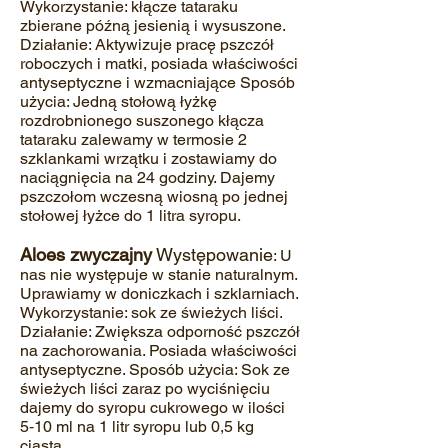
Wykorzystanie: kłącze tataraku
zbierane późną jesienią i wysuszone.
Działanie: Aktywizuje pracę pszczół
roboczych i matki, posiada właściwości
antyseptyczne i wzmacniające Sposób
użycia: Jedną stołową łyżkę
rozdrobnionego suszonego kłącza
tataraku zalewamy w termosie 2
szklankami wrzątku i zostawiamy do
naciągnięcia na 24 godziny. Dajemy
pszczołom wczesną wiosną po jednej
stołow
ej łyżce do 1 litra syropu.
Aloes zwyczajny
Występowanie
: U
nas nie występuje w stanie naturalnym.
Uprawiamy w doniczkach i szklarniach.
Wykorzystanie: sok ze świeżych liści.
Działanie: Zwiększa odporność pszczół
na zachorowania. Posiada właściwości
antyseptyczne. Sposób użycia: Sok ze
świeżych liści zaraz po wyciśnięciu
dajemy do syropu cukrowego w ilości
5‐10 ml na 1 litr syropu lub 0,5 kg
ciasta.