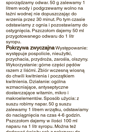
sporządzamy odwar. 50 g zalewamy 1
litrem wody i podgrzewamy wolno na
łaźni wodnej nie dopuszczając do
wrzenia przez 30 minut. Po tym czasie
odstawiamy z ognia i pozostawiamy do
ostygnięcia. Pszczołom dajemy 50 ml
przygotowanego odwaru do 1 litr
syropu.
Pokrzywa zwyczajna
Występowanie:
występuje pospolicie, nieużytki,
przychacia, przydroża, zarośla, olszyny.
Wykorzystanie: górne części pędów
razem z liśćmi. Zbiór wczesną wiosną
do chwili kwitnienia i początkiem
kwitnienia. Działanie: ogólna
wzmacniające, antyseptyczne
dostarczające witamin, mikro i
makroelementów. Sposób użycia: z
suszu robimy napar. 50 g suszu
zalewamy 1 litrem wrzątku, odstawiamy
do naciągnięcia na czas 4‐6 godzin.
Pszczołom dajemy w ilości 100 ml
naparu na 1 litr syropu. Można też
dodawać świeży sok z pokrzywy do