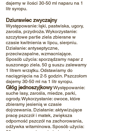
dajemy w ilości 30‐50 ml naparu na 1
litr syropu.
Dziurawiec zwyczajny
Występowanie: łąki, pastwiska, ugory,
zarośla, przydroża. Wykorzystanie:
szczytowe partie ziela zbierane w
czasie kwitnienia w lipcu, sierpniu.
Działanie: antyseptyczne,
przeciwzapalne, wzmacniające.
Sposób użycia: sporządzamy napar z
suszonego ziela. 50 g suszu zalewamy
1 litrem wrzątku. Odstawiamy do
naciągnięcia na 2‐5 godzin. Pszczołom
dajemy 30‐50 ml na 1 litr syropu.
Głóg jednoszyjkowy
Występowanie:
suche lasy, zarośla, miedze, parki,
ogrody. Wykorzystanie: owoce, które
zbieramy jesienią w czasie
dojrzewania. Działanie: aktywizujące
pracę pszczół i matek, zwiększa
odporność pszczół na zachorowania,
odżywka witaminowa. Sposób użycia: