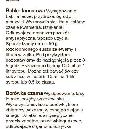
Babka lancetowa
Występowanie:
Łąki, miedze, przydroża, ogrody,
nieużytki. Wykorzystanie: liście; zbiór w
czasie kwitnienia. Działanie:
Odtruwające organizm pszczół,
antyseptyczne. Sposób użycia:
Sporządzamy napar. 50 g
rozdrobnionego suszu zalewamy 1
litrem wrzątku. Pod przykryciem
pozostawiamy do naciągnięcia przez 3‐
5 godz. Pszczołom dajemy 100 ml na 1
litr syropu. Można też dawać świeży
sok z liści w ilości 5‐10 ml na 1 litr
syropu lub 0,5 kg ciasta.
Borówka czarna
Występowanie: lasy
iglaste, poręby, wrzosowiska.
Wykorzystanie: liście borówki, które
zbieramy wczesną wiosną po stajaniu
śniegu. Działanie: antyseptyczne,
przeciwzapalne, przeciwbiegunkowe,
odtruwające organizm, odżywka