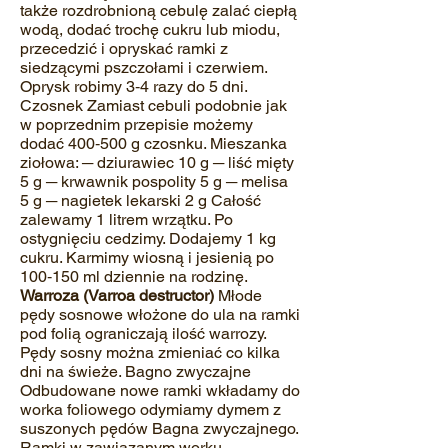
także rozdrobnioną cebulę zalać ciepłą
wodą, dodać trochę cukru lub miodu,
przecedzić i opryskać ramki z
siedzącymi pszczołami i czerwiem.
Oprysk robimy 3‐4 razy do 5 dni.
Czosnek Zamiast cebuli podobnie jak
w poprzednim przepisie możemy
dodać 400‐500 g czosnku. Mieszanka
ziołowa: ─ dziurawiec 10 g ─ liść mięty
5 g ─ krwawnik pospolity 5 g ─ melisa
5 g ─ nagietek lekarski 2 g Całość
zalewamy 1 litrem wrzątku. Po
ostygnięciu cedzimy. Dodajemy 1 kg
cukru. Karmimy wiosną i jesienią po
100‐150 ml dziennie na rodzinę.
Warroza (Varroa destructor)
Młode
pędy sosnowe włożone do ula na ramki
pod folią ograniczają ilość warrozy.
Pędy sosny można zmieniać co kilka
dni na świeże. Bagno zwyczajne
Odbudowane nowe ramki wkładamy do
worka foliowego odymiamy dymem z
suszonych pędów Bagna zwyczajnego.
Ramki w zawiązanym worku