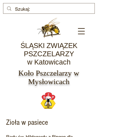
ŚLĄSKI ZWIĄZEK
PSZCZELARZY
w Katowicach
Koło Pszczelarzy w
Mysłowicach
Zioła w pasiece
Rady św. Hildegardy z Bingen dla