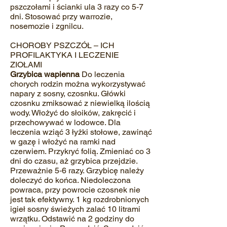
pszczołami i ścianki ula 3 razy co 5‐7
dni. Stosować przy warrozie,
nosemozie i zgnilcu.
CHOROBY PSZCZÓŁ – ICH
PROFILAKTYKA I LECZENIE
ZIOŁAMI
Grzybica wapienna
Do leczenia
chorych rodzin można wykorzystywać
napary z sosny, czosnku. Główki
czosnku zmiksować z niewielką ilością
wody. Włożyć do słoików, zakręcić i
przechowywać w lodowce. Dla
leczenia wziąć 3 łyżki stołowe, zawinąć
w gazę i włożyć na ramki nad
czerwiem. Przykryć folią. Zmieniać co 3
dni do czasu, aż grzybica przejdzie.
Przeważnie 5‐6 razy. Grzybicę należy
doleczyć do końca. Niedoleczona
powraca, przy powrocie czosnek nie
jest tak efektywny. 1 kg rozdrobnionych
igieł sosny świeżych zalać 10 litrami
wrzątku. Odstawić na 2 godziny do