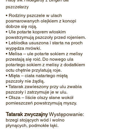
pszczelarzy
• Rodziny pszczele w ulach
posmarowanych olejkiem z konopi
dobrze się roją.
• Ule potarte koprem włoskim
powstrzymują pszczoły przed rojeniem.
• Lebiodka ususzona i starta na proch
wypędza mrówki.
• Melisa – ule potarte sokiem z melisy
przestają się roić. Do nowego ula
potartego sokiem z melisy z dodatkiem
octu chętnie przylatują roje.
• Mięta – ciała natartego miętą
pszczoły nie żądlą.
• Tatarak zawieszony przy ulu zwabia
pszczoły i zatrzymuje je w ulu.
• Olsza – liście olszy słane wokół
pomieszczeń powstrzymują myszy.
Tatarak zwyczajny
Występowanie:
brzegi stojących wód i wolno
płynących, podmokłe łąki.