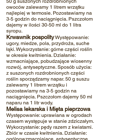
50 g suszonych rozdrobnionych
owoców zalewamy 1 litrem wrzątku
najlepiej w termosie. Pozostawiamy na
3‐5 godzin do naciągnięcia. Pszczołom
dajemy w ilości 30‐50 ml do 1 litra
syropu.
Krwawnik pospolity
Występowanie:
ugory, miedze, pola, przydroża, suche
łąki. Wykorzystanie: górne części roślin
w
okresie kwitnienia. Działanie:
wzmacniające, pobudzające wiosenny
rozwój, antyseptyczne. Sposób użycia:
z suszonych rozdrobnionych części
roślin sporządzamy napar. 50 g suszu
zalewamy 1 litrem wrzątku i
pozostawiamy na 3‐5 godzin na
naciągnięcia. Pszczołom dajemy 50 ml
naparu na 1 litr wody.
Melisa lekarska i Mięta pieprzowa
Występowanie: uprawiana w ogrodach
czasem występuje w stanie zdziczałym.
Wykorzystanie: pędy razem z kwiatami.
Zbiór w czasie kwitnienia. Działanie:
ogól
nowzmacniające, antyseptyczne.