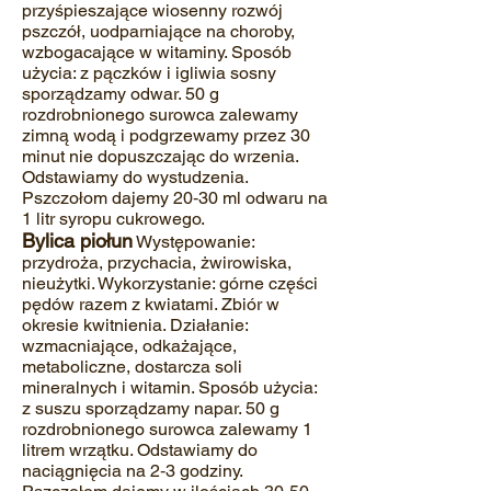
przyśpieszające wiosenny rozwój
pszczół, uodparniające na choroby,
wzbogacające w witaminy. Sposób
użycia: z pączków i igliwia sosny
sporządzamy odwar. 50 g
rozdrobnionego surowca zalewamy
zimną wodą i podgrzewamy przez 30
minut nie dopuszczając do wrzenia.
Odstawiamy do wystudzenia.
Pszczołom dajemy 20‐30 ml odwaru na
1 litr syropu cukrowego.
Bylica piołun
Występowanie:
przydroża, przychacia, żwirowiska,
nieużytki. Wykorzystanie: górne części
pędów razem z kwiatami. Zbiór w
okresie kwitnienia. Działanie:
wzmacniające, odkażające,
metaboliczne, dostarcza soli
mineralnych i witamin. Sposób użycia:
z suszu sporządzamy napar. 50 g
rozdrobnionego surowca zalewamy 1
litrem wrzątku. Odstawiamy do
naciągnięcia na 2‐3 godziny.