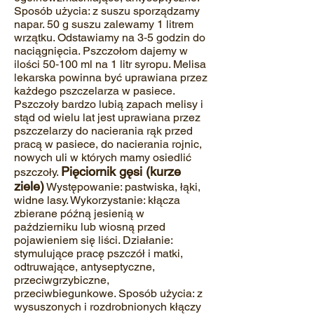
Sposób użycia: z suszu sporządzamy
napar. 50 g suszu zalewamy 1 litrem
wrzątku. Odstawiamy na 3‐5 godzin do
naciągnięcia. Pszczołom dajemy w
ilości 50‐100 ml na 1 litr syropu. Melisa
lekarska powinna być uprawiana przez
każdego pszczelarza w pasiece.
Pszczoły bardzo lubią zapach melisy i
stąd od wielu lat jest uprawiana przez
pszczelarzy do nacierania rąk przed
pracą w pasiece, do nacierania rojnic,
nowych uli w których mamy osiedlić
Pięciornik gęsi (kurze
pszczoły.
ziele)
Występowanie: pastwiska, łąki,
widne lasy. Wykorzystanie: kłącza
zbierane późną jesienią w
październiku lub wiosną przed
pojawieniem się liści. Działanie:
stymulujące pracę pszczół i matki,
odtruwające, antyseptyczne,
przeciwgrzybiczne,
przeciwbiegunkowe. Sposób użycia: z
wysuszonych i rozdrobnionych kłączy