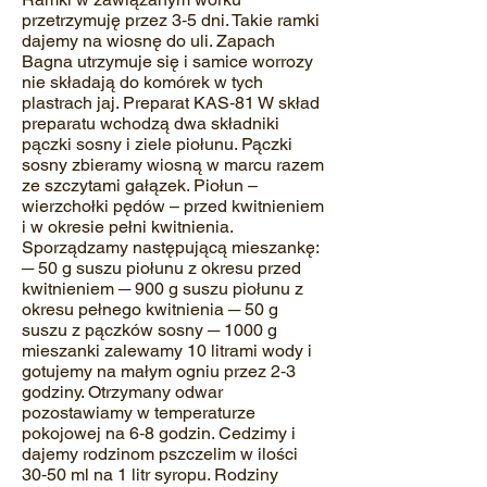
przetrzymuję przez 3‐5 dni. Takie ramki
dajemy na wiosnę do uli. Zapach
Bagna utrzymuje się i samice worrozy
nie składają do komórek w tych
plastrach jaj. Preparat KAS‐81 W skład
preparatu wchodzą dwa składniki
pączki sosny i ziele piołunu. Pączki
sosny zbieramy wiosną w marcu razem
ze szczytami gałązek. Piołun –
wierzchołki pędów – przed kwitnieniem
i w okresie pełni kwitnienia.
Sporządzamy następującą mieszankę:
─ 50 g suszu piołunu z okresu przed
kwitnieniem ─ 900 g suszu piołunu z
okresu pełnego kwitnienia ─ 50 g
suszu z pączków sosny ─ 1000 g
mieszanki zalewamy 10 litrami wody i
gotujemy na małym ogniu przez 2‐3
godziny. Otrzymany odwar
pozostawiamy w temperaturze
pokojowej na 6‐8 godzin. Cedzimy i
dajemy rodzinom pszczelim w ilości
30‐50 ml na 1 litr syropu. Rodziny