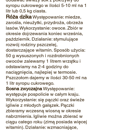
syropu cukrowego w ilości 5‐10 ml na 1
litr lub 0,5 kg ciasta.
Róża dzika
Występowanie: miedze,
zarośla, nieużytki, przydroża, obrzeża
lasów. Wykorzystanie: owoce. Zbiór w
okresie dojrzewania koniec września,
październik. Działanie: stymulujące
rozwój rodziny pszczelej,
dostarczające witamin. Sposób użycia:
50 g wysuszonych i rozdrobnionych
owoców zalewamy 1 litrem wrzątku i
odstawiamy na 2‐4 godziny do
naciągnięcia, najlepiej w termosie.
Pszczołom dajemy w ilości 30‐50 ml na
1 litr syropu cukrowego.
Sosna zwyczajna
Występowanie:
występuje pospolicie w całym kraju.
Wykorzystanie: się pączki oraz świeże
igliwie z młodych gałązek. Pączki
zbieramy wczesną wiosną w okresie
nabrzmienia. Igliwie można zbierać w
ciągu całego roku (zimą posiada więcej
witamin). Działanie: wzmacniające,