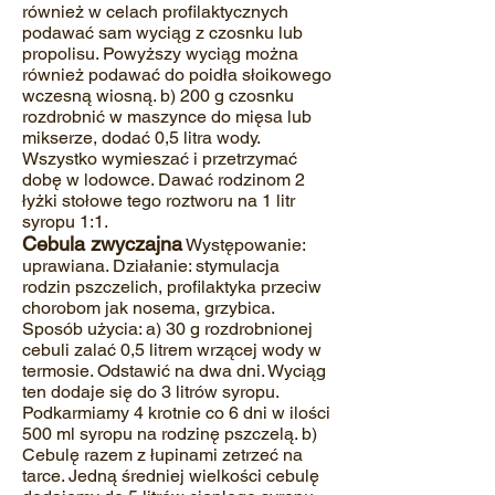
również w celach profilaktycznych
podawać sam wyciąg z czosnku lub
propolisu. Powyższy wyciąg można
również podawać do poidła słoikowego
wczesną wiosną. b) 200 g czosnku
rozdrobnić w maszynce do mięsa lub
mikserze, dodać 0,5 litra wody.
Wszystko wymieszać i przetrzymać
dobę w lodowce. Dawać rodzinom 2
łyżki stołowe tego roztworu na 1 litr
syropu 1:1.
Cebula zwyczajna
Występowanie:
uprawiana. Działanie: stymulacja
rodzin pszczelich, profilaktyka przeciw
chorobom jak nosema, grzybica.
Sposób użycia: a) 30 g rozdrobnionej
cebuli zalać 0,5 litrem wrzącej wody w
termosie. Odstawić na dwa dni. Wyciąg
ten dodaje się do 3 litrów syropu.
Podkarmiamy 4 krotnie co 6 dni w ilości
500 ml syropu na rodzinę pszczelą. b)
Cebulę razem z łupinami zetrzeć na
tarce. Jedną średniej wielkości cebulę