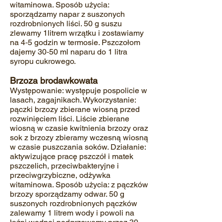
witaminowa. Sposób u
życia:
sporządzamy napar z suszonych
rozdrobnionych liści. 50 g suszu
zlewamy 1litrem wrzątku i zostawiamy
na 4‐5 godzin w termosie. Pszczołom
dajemy 30‐50 ml naparu do 1 litra
syropu cukrowego.
Brzoza brodawkowata
Występowanie: występuje pospolicie w
lasach, zagajnikach. Wykorzystanie:
pączki brzozy zbierane wiosną przed
rozwinięciem liści. Liście zbierane
wiosną w czasie kwitnienia brzozy oraz
sok z brzozy zbieramy wczesną wiosną
w czasie puszczania soków. Działanie:
aktywizujące pracę pszczół i matek
pszczelich, przeciwbakteryjne i
przeciwgrzybiczne, odżywka
witaminowa. Sposób użycia: z pączków
brzozy sporządzamy odwar. 50 g
suszonych rozdrobnionych pączków
zalewamy 1 litrem wody i powoli na