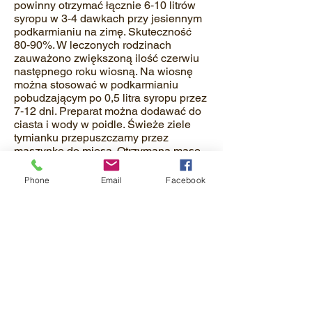
powinny otrzymać łącznie 6‐10 litrów
syropu w 3‐4 dawkach przy jesiennym
podkarmianiu na zimę. Skuteczność
80‐90%. W leczonych rodzinach
zauważono zwiększoną ilość czerwiu
następnego roku wiosną. Na wiosnę
można stosować w podkarmianiu
pobudzającym po 0,5 litra syropu przez
7‐12 dni. Preparat można dodawać do
ciasta i wody w poidle. Świeże ziele
tymianku przepuszczamy przez
maszynkę do mięsa. Otrzymaną masę
w ilości około 100 g zawijamy w siatkę
i kładziemy na ramki gniazdowe.
Phone
Email
Facebook
Nakrywamy folią. Po wyschnięciu masę
można zmienić na nową. Tymianek
powinien znajdować się w ulu, aż do
przestania osypu warrozy. Latem
można kłaść na ramki świeże ziele
piołunu i przykryć folią. Przy każdym
przeglądzie ula świeże. Dla walki z
warrozą spalamy w podkurzaczu
suszony korzeń chrzanu. Dymem z
podkurzacza odymiamy rodziny