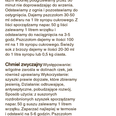
łaźni wodnej podgrzewamy przez 30
minut nie doprowadzając do wrzenia.
Odstawiamy z ognia i pozostawiamy do
ostygnięcia. Dajemy pszczołom 30‐50
ml odwaru na 1 litr syropu cukrowego. Z
liści sporządzamy napar. 50 g liści
zalewamy 1 litrem wrzątku i
odstawiamy do naciągnięcia na 3‐5
godz. Pszczołom dajemy w ilości 100
ml na 1 litr syropu cukrowego. Świeży
sok z brzozy dajemy w ilości 20‐30 ml
do 1 litra syropu lub 0,5 kg ciasta.
Chmiel zwyczajny
Występowanie:
wilgotne zarośla w dolinach rzek, jak
również uprawiany. Wykorzystanie:
szyszki prawie dojrzałe, które zbieramy
jesienią. Działanie: odtruwające,
antyseptyczne, pobudzające rozwój.
Sposób użycia: z suszonych
rozdrobnionych szyszek sporządzamy
napar. 50 g suszu zalewamy 1 litrem
wrzątku. Zaparzać najlepiej w termosie
i odstawić na 5‐6 godzin. Pszczołom