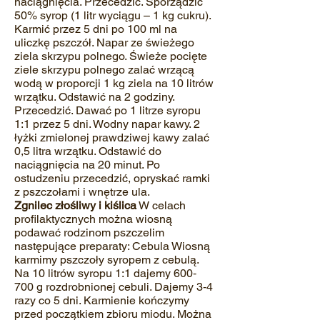
naciągnięcia. Przecedzić. Sporządzić
50% syrop (1 litr wyciągu – 1 kg cukru).
Karmić przez 5 dni po 100 ml na
uliczkę pszczół. Napar ze świeżego
ziela skrzypu polnego. Świeże pocięte
ziele skrzypu polnego zalać wrzącą
wodą w proporcji 1 kg ziela na 10 litrów
wrzątku. Odstawić na 2 godziny.
Przecedzić. Dawać po 1 litrze syropu
1:1 przez 5 dni. Wodny napar kawy. 2
łyżki zmielonej prawdziwej kawy zalać
0,5 litra wrzątku. Odstawić do
naciągnięcia na 20 minut. Po
ostudzeniu przecedzić, opryskać ramki
z pszczołami i wnętrze ula.
Zgnilec złośliwy i kiślica
W celach
profilaktycznych można wiosną
podawać rodzinom pszczelim
następujące preparaty: Cebula Wiosną
karmimy pszczoły syropem z cebulą.
Na 10 litrów syropu 1:1 dajemy 600‐
700 g rozdrobnionej cebuli. Dajemy 3‐4
razy co 5 dni. Karmienie kończymy
przed początkiem zbioru miodu. Można